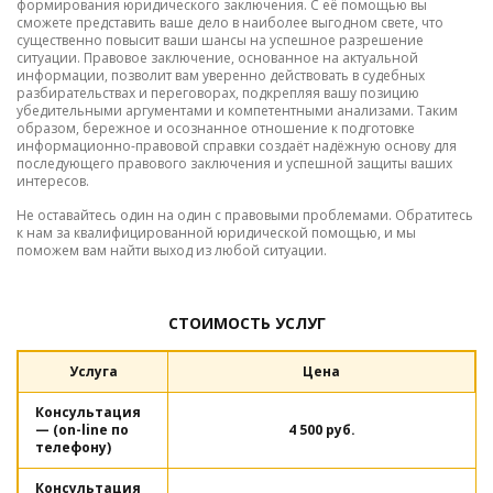
формирования юридического заключения. С её помощью вы
сможете представить ваше дело в наиболее выгодном свете, что
существенно повысит ваши шансы на успешное разрешение
ситуации. Правовое заключение, основанное на актуальной
информации, позволит вам уверенно действовать в судебных
разбирательствах и переговорах, подкрепляя вашу позицию
убедительными аргументами и компетентными анализами. Таким
образом, бережное и осознанное отношение к подготовке
информационно-правовой справки создаёт надёжную основу для
последующего правового заключения и успешной защиты ваших
интересов.
Не оставайтесь один на один с правовыми проблемами. Обратитесь
к нам за квалифицированной юридической помощью, и мы
поможем вам найти выход из любой ситуации.
СТОИМОСТЬ УСЛУГ
Услуга
Цена
Консультация
— (on-line по
4 500 руб.
телефону)
Консультация