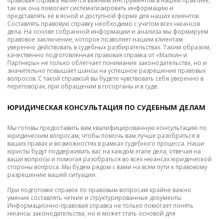
правовая справка является важным инструментом в нашей практике,
так как она помогает систематизировать информацию и
представлять её в ясной и доступной форме для наших клиентов.
Составлять правовую справку необходимо с учетом всех нюансов
дела. На основе собранной информации и анализа мы формируем
правовое заключение, которое позволяет нашим клиентам
уверенно действовать в судебных разбирательствах. Таким образом,
качественно подготовленная правовая справка от «Малкин и
Партнеры» не только облегчает понимание законодательства, но и
значительно повышает шансы на успешное разрешение правовых
вопросов. С такой справкой вы будете чувствовать себя уверенно в
переговорах, при обращении в госорганы и в суде.
ЮРИДИЧЕСКАЯ КОНСУЛЬТАЦИЯ ПО СУДЕБНЫМ ДЕЛАМ
Мы готовы предоставить вам квалифицированную консультацию по
юридическим вопросам, чтобы помочь вам лучше разобраться в
ваших правах и возможностях в рамках судебного процесса. Наши
юристы будут поддерживать вас на каждом этапе дела, отвечая на
ваши вопросы и помогая разобраться во всех нюансах юридической
стороны вопроса. Мы будем рядом с вами на всем пути к правовому
разрешению вашей ситуации.
При подготовке справок по правовым вопросам крайне важно
умение составлять четкие и структурированные документы.
Информационно-правовая справка не только помогает понять
нюансы законодательства, но и может стать основой для