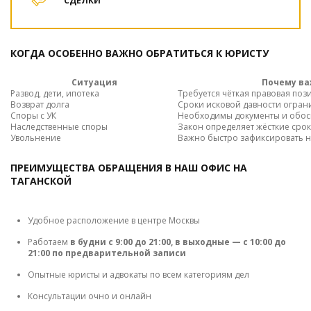
СДЕЛКИ
КОГДА ОСОБЕННО ВАЖНО ОБРАТИТЬСЯ К ЮРИСТУ
Ситуация
Почему ва
Развод, дети, ипотека
Требуется чёткая правовая поз
Возврат долга
Сроки исковой давности огра
Споры с УК
Необходимы документы и обос
Наследственные споры
Закон определяет жёсткие сро
Увольнение
Важно быстро зафиксировать н
ПРЕИМУЩЕСТВА ОБРАЩЕНИЯ В НАШ ОФИС НА
ТАГАНСКОЙ
Удобное расположение в центре Москвы
Работаем
в будни с 9:00 до 21:00, в выходные — с 10:00 до
21:00 по предварительной записи
Опытные юристы и адвокаты по всем категориям дел
Консультации очно и онлайн