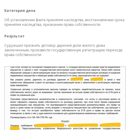
Категория дела
К
Об установлении факта принятия наследства, восстановлении срока
О 
принятия наследства, признании права собственности
на
Результат
Р
Суд решил признать договор дарения доли жилого дома
Су
заключенным, произвести государственную регистрацию перехода
права собственности.
О