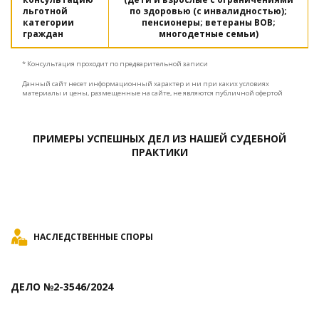
льготной
по здоровью (с инвалидностью);
категории
пенсионеры; ветераны ВОВ;
граждан
многодетные семьи)
* Консультация проходит по предварительной записи
Данный сайт несет информационный характер и ни при каких условиях
материалы и цены, размещенные на сайте, не являются публичной офертой
ПРИМЕРЫ УСПЕШНЫХ ДЕЛ ИЗ НАШЕЙ СУДЕБНОЙ
ПРАКТИКИ
НАСЛЕДСТВЕННЫЕ СПОРЫ
ДЕЛО №2-3546/2024
Д