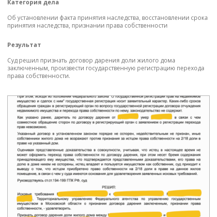
Категория дела
К
Об установлении факта принятия наследства, восстановлении срока
О 
принятия наследства, признании права собственности
на
Результат
Р
Суд решил признать договор дарения доли жилого дома
Су
заключенным, произвести государственную регистрацию перехода
права собственности.
О