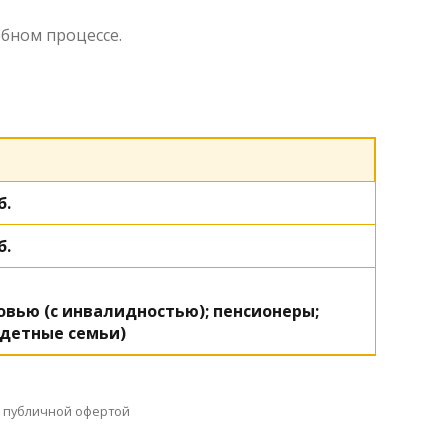
бном процессе.
б.
б.
овью (с инвалидностью); пенсионеры;
одетные семьи)
я публичной офертой