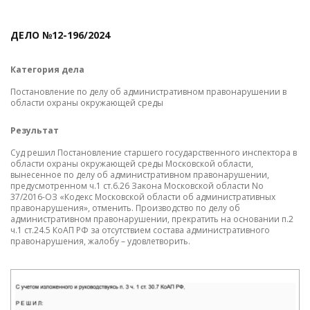
ДЕЛО №12-196/2024
Д
Категория дела
К
Постановление по делу об административном правонарушении в
По
области охраны окружающей среды
де
пр
21
Результат
пр
Суд решил Постановление старшего государственного инспектора в
области охраны окружающей среды Московской области,
Р
вынесенное по делу об административном правонарушении,
предусмотренном ч.1 ст.6.26 Закона Московской области No
Су
37/2016-ОЗ «Кодекс Московской области об административных
ра
правонарушения», отменить. Производство по делу об
ад
административном правонарушении, прекратить на основании п.2
За
ч.1 ст.24.5 КоАП РФ за отсутствием состава административного
пр
правонарушения, жалобу – удовлетворить.
от
30
ос