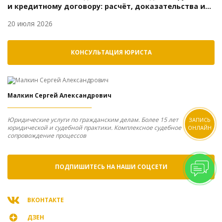
и кредитному договору: расчёт, доказательства и
возражения
20 июля 2026
КОНСУЛЬТАЦИЯ ЮРИСТА
Малкин Сергей Александрович
Юридические услуги по гражданским делам. Более 15 лет
ЗАПИСЬ
юридической и судебной практики. Комплексное судебное
ОНЛАЙН
сопровождение процессов
ПОДПИШИТЕСЬ НА НАШИ СОЦСЕТИ
ВКОНТАКТЕ
ДЗЕН