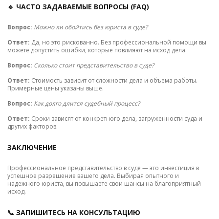
🔹 ЧАСТО ЗАДАВАЕМЫЕ ВОПРОСЫ (FAQ)
Вопрос:
Можно ли обойтись без юриста в суде?
Ответ:
Да, но это рискованно. Без профессиональной помощи вы
можете допустить ошибки, которые повлияют на исход дела.
Вопрос:
Сколько стоит представительство в суде?
Ответ:
Стоимость зависит от сложности дела и объема работы.
Примерные цены указаны выше.
Вопрос:
Как долго длится судебный процесс?
Ответ:
Сроки зависят от конкретного дела, загруженности суда и
других факторов.
ЗАКЛЮЧЕНИЕ
Профессиональное представительство в суде — это инвестиция в
успешное разрешение вашего дела.
Выбирая опытного и
надежного юриста, вы повышаете свои шансы на благоприятный
исход.
📞 ЗАПИШИТЕСЬ НА КОНСУЛЬТАЦИЮ