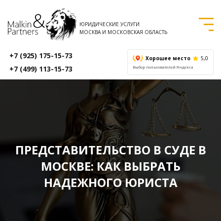
ЮРИДИЧЕСКИЕ УСЛУГИ
МОСКВА И МОСКОВСКАЯ ОБЛАСТЬ
+7 (925) 175-15-73
Хорошее место
5,0
+7 (499) 113-15-73
Выбор пользователей Яндекса
ПРЕДСТАВИТЕЛЬСТВО В СУДЕ В
МОСКВЕ: КАК ВЫБРАТЬ
НАДЕЖНОГО ЮРИСТА