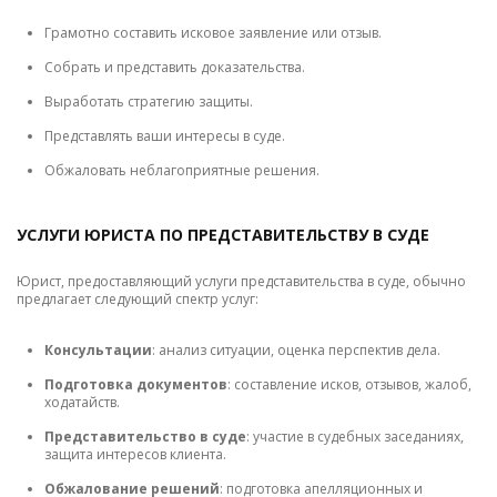
Грамотно составить исковое заявление или отзыв.
Собрать и представить доказательства.
Выработать стратегию защиты.
Представлять ваши интересы в суде.
Обжаловать неблагоприятные решения.
УСЛУГИ ЮРИСТА ПО ПРЕДСТАВИТЕЛЬСТВУ В СУДЕ
Юрист, предоставляющий услуги представительства в суде, обычно
предлагает следующий спектр услуг:
Консультации
:
анализ ситуации, оценка перспектив дела.
Подготовка документов
:
составление исков, отзывов, жалоб,
ходатайств.
Представительство в суде
:
участие в судебных заседаниях,
защита интересов клиента.
Обжалование решений
:
подготовка апелляционных и