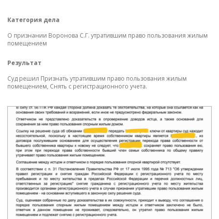
Категория дела
К
О признании Воронова С.Г. утратившим право пользования жилым
О 
помещением
Р
Результат
Су
Суд решил Признать утратившим право пользования жилым
до
помещением, Снять с регистрационного учета.
ст
О