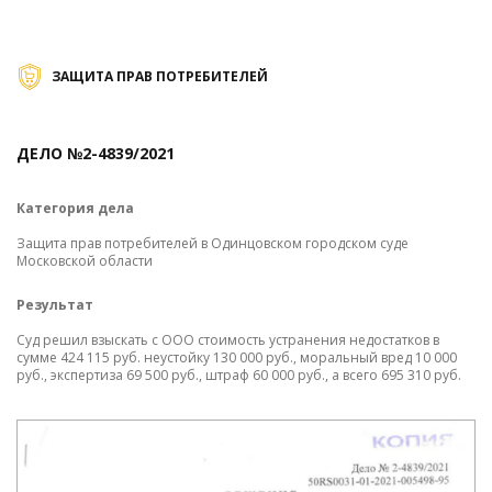
ЗАЩИТА ПРАВ ПОТРЕБИТЕЛЕЙ
ДЕЛО №2-4839/2021
Д
Категория дела
К
Защита прав потребителей в Одинцовском городском суде
За
Московской области
ш
Результат
Р
Суд решил взыскать с ООО стоимость устранения недостатков в
Су
сумме 424 115 руб. неустойку 130 000 руб., моральный вред 10 000
ру
руб., экспертиза 69 500 руб., штраф 60 000 руб., а всего 695 310 руб.
О