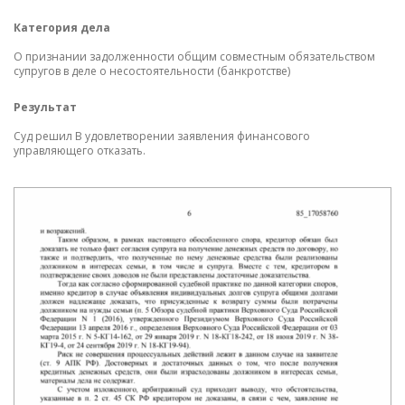
Категория дела
К
О признании задолженности общим совместным обязательством
О 
супругов в деле о несостоятельности (банкротстве)
пр
Результат
Р
Суд решил В удовлетворении заявления финансового
Су
управляющего отказать.
Пр
(б
О