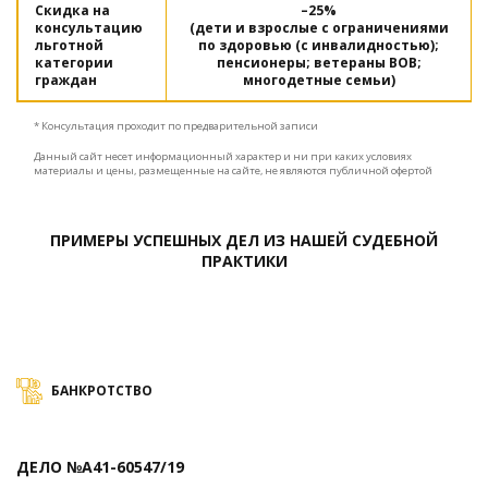
Скидка на
–25%
консультацию
(дети и взрослые с ограничениями
льготной
по здоровью (с инвалидностью);
категории
пенсионеры; ветераны ВОВ;
граждан
многодетные семьи)
* Консультация проходит по предварительной записи
Данный сайт несет информационный характер и ни при каких условиях
материалы и цены, размещенные на сайте, не являются публичной офертой
ПРИМЕРЫ УСПЕШНЫХ ДЕЛ ИЗ НАШЕЙ СУДЕБНОЙ
ПРАКТИКИ
БАНКРОТСТВО
ДЕЛО №А41-60547/19
Д