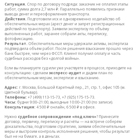
Ситуация.
Спор по договору подряда: заказчик не оплатил этапы
работ, сумма долга 2,7 млн ₽. Параллельно появились признаки
вывода денег и переоформления транспорта.
Действия.
Подготовили иск и одновременно ходатайство об
обеспечительных мерах (арест денег и запрет регистрационных
действий по транспорту). Заявили экспертизу по объёму
выполненных работ, заранее собрали акты, переписку,
фотофиксацию.
Результат.
Обеспечительные меры удержали активы, экспертиза
подтвердила объём работ. После решения взыскание прошло через
банк быстрее, чем через ФССП. Клиент получил оплату и часть
судебных расходов без «долгой войны».
Если вы планируете суд или уже участвуете в процессе, приходите на
консультацию: сделаем
экспресс-аудит
и дадим план по
обеспечительным мерам, экспертизе и взысканию.
Адрес:
г. Москва, Большой Каретный пер., 21, стр. 1, офис 105 (м.
Цветной бульвар).
Телефоны:
+7 (499) 113-15-73, +7 (925) 175-15-73.
Часы:
будни 9:00–21:00, выходные 10:00–21:00 (по записи).
Консультация:
4 500 ₽ онлайн, 6 500 ₽ в офисе.
Нужно
судебное сопровождение «под ключ»
? Принесите
договор, первичку, переписку и расчёты — на встрече соберём
доказательства, подготовим стратегию, заявим обеспечительные
меры и выстроим контроль исполнения решения, чтобы результат
был не на бумаге, а в деньгах.