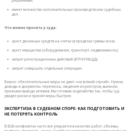
решениям»;
имеет множество исполнительных производств или судебных
дел.
Что можно просить у суда:
арест денежных средств на счетах (в пределах суммы иска);
арест имущества (оборудование, транспорт, недвижимость);
запрет регистрационных действий (ЕГРН/ГИБДД);
запрет совершать отдельные операции.
Важно: обеспечительные меры не дают «на всякий случай». Нужны
доводы и документы: переписка, сведения из реестров, выписки,
признаки вывода активов. Мы готовим ходатайство так, чтобы суд
увидел риски и принял меры быстрее.
ЭКСПЕРТИЗА В СУДЕБНОМ СПОРЕ: КАК ПОДГОТОВИТЬ И
НЕ ПОТЕРЯТЬ КОНТРОЛЬ
В B2B-конфликтах часто всё упирается в качество работ, объёмы,
подписи, стоимость, сроки. Судебная экспертиза становится главным