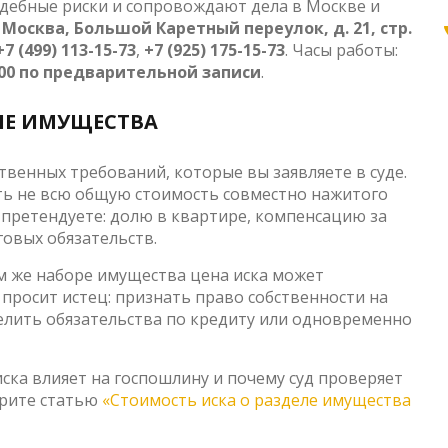
дебные риски и сопровождают дела в Москве и
. Москва, Большой Каретный переулок, д. 21, стр.
+7 (499) 113-15-73
,
+7 (925) 175-15-73
. Часы работы:
21:00 по предварительной записи
.
ЕЛЕ ИМУЩЕСТВА
венных требований, которые вы заявляете в суде.
ть не всю общую стоимость совместно нажитого
о претендуете: долю в квартире, компенсацию за
говых обязательств.
ом же наборе имущества цена иска может
 просит истец: признать право собственности на
елить обязательства по кредиту или одновременно
иска влияет на госпошлину и почему суд проверяет
трите статью
«Стоимость иска о разделе имущества